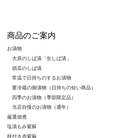
商品のご案内
お漬物
大原のしば漬「生しば漬」
胡瓜のしば漬
常温で日持ちのするお漬物
要冷蔵の御漬物（日持ちの短い商品）
四季のお漬物（季節限定品）
当店自慢のお漬物（通年）
厳選佃煮
塩漬もみ紫蘇
枝付き赤紫蘇