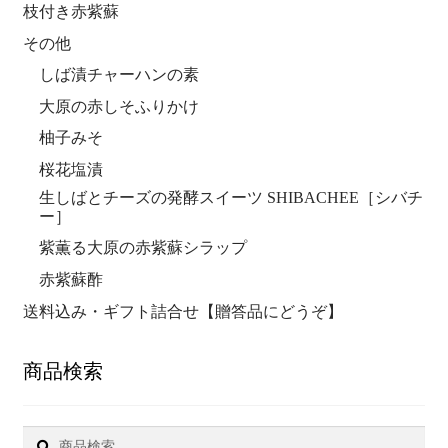
枝付き赤紫蘇
その他
しば漬チャーハンの素
大原の赤しそふりかけ
柚子みそ
桜花塩漬
生しばとチーズの発酵スイーツ SHIBACHEE［シバチ
ー］
紫薫る大原の赤紫蘇シラップ
赤紫蘇酢
送料込み・ギフト詰合せ【贈答品にどうぞ】
商品検索
検