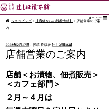
メニュー
ショッピング
【店舗からの新着情報】
店舗営業のご案
内
2025年2月17日
に投稿
投稿者
辻しば漬本舗
店舗営業のご案内
店舗＜
お漬物、佃煮販売＞
＜
カフェ部門＞
２月～４月は