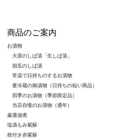
商品のご案内
お漬物
大原のしば漬「生しば漬」
胡瓜のしば漬
常温で日持ちのするお漬物
要冷蔵の御漬物（日持ちの短い商品）
四季のお漬物（季節限定品）
当店自慢のお漬物（通年）
厳選佃煮
塩漬もみ紫蘇
枝付き赤紫蘇