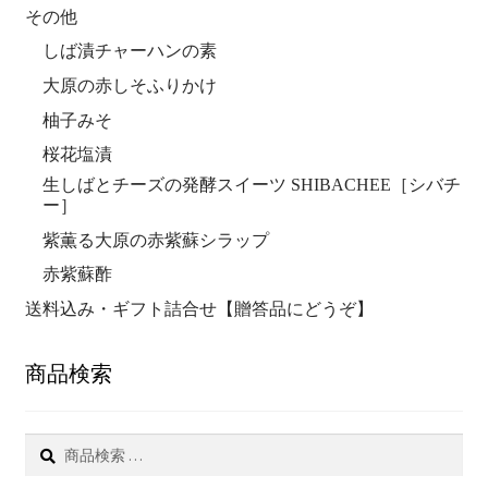
その他
しば漬チャーハンの素
大原の赤しそふりかけ
柚子みそ
桜花塩漬
生しばとチーズの発酵スイーツ SHIBACHEE［シバチ
ー］
紫薫る大原の赤紫蘇シラップ
赤紫蘇酢
送料込み・ギフト詰合せ【贈答品にどうぞ】
商品検索
検
索