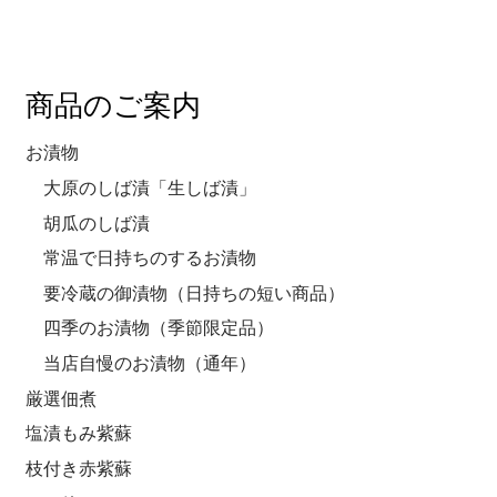
商品のご案内
お漬物
大原のしば漬「生しば漬」
胡瓜のしば漬
常温で日持ちのするお漬物
要冷蔵の御漬物（日持ちの短い商品）
四季のお漬物（季節限定品）
当店自慢のお漬物（通年）
厳選佃煮
塩漬もみ紫蘇
枝付き赤紫蘇