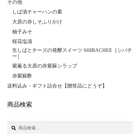
その他
しば漬チャーハンの素
大原の赤しそふりかけ
柚子みそ
桜花塩漬
生しばとチーズの発酵スイーツ SHIBACHEE［シバチ
ー］
紫薫る大原の赤紫蘇シラップ
赤紫蘇酢
送料込み・ギフト詰合せ【贈答品にどうぞ】
商品検索
検
索