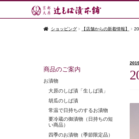
ショッピング
【店舗からの新着情報】
2
201
商品のご案内
お漬物
大原のしば漬「生しば漬」
胡瓜のしば漬
常温で日持ちのするお漬物
要冷蔵の御漬物（日持ちの短
い商品）
四季のお漬物（季節限定品）