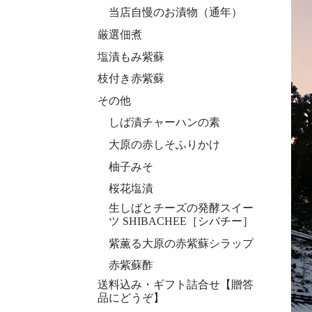
当店自慢のお漬物（通年）
厳選佃煮
塩漬もみ紫蘇
枝付き赤紫蘇
その他
しば漬チャーハンの素
大原の赤しそふりかけ
柚子みそ
桜花塩漬
生しばとチーズの発酵スイー
ツ SHIBACHEE［シバチー］
紫薫る大原の赤紫蘇シラップ
赤紫蘇酢
送料込み・ギフト詰合せ【贈答
品にどうぞ】