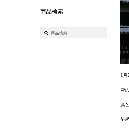
商品検索
検
索
1月
雪
凛
早