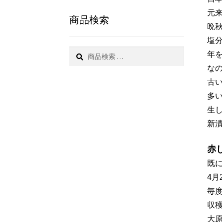
元
商品検索
晩
塩
検
年
索
な
古
多
生
新
赤
既
4月
毎
収
大