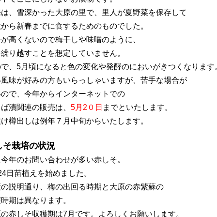
来は、雪深かった大原の里で、里人が夏野菜を保存して
秋から新春までに食するためのものでした。
分が高くないので梅干しや味噌のように、
を繰り越すことを想定していません。
ので、
5月頃になると色の変化や発酵のにおいがきつくなります
い風味が好みの方もいらっしゃいますが、苦手な場合が
いので、今年からインターネットでの
しば漬関連の販売は、
5月2０日
までといたします。
漬け樽出しは例年７月中旬からいたします。
しそ栽培の状況
に今年のお問い合わせが多い赤しそ。
24日苗植えを始めました。
度の説明通り、梅の出回る時期と大原の赤紫蘇の
穫時期は異なります。
原の赤しそ収穫期は7月です。よろしくお願いします。