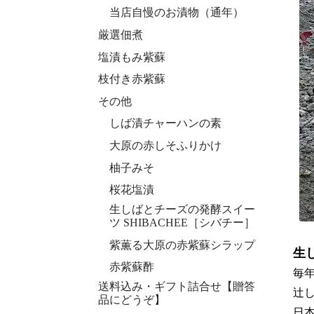
当店自慢のお漬物（通年）
厳選佃煮
塩漬もみ紫蘇
枝付き赤紫蘇
その他
しば漬チャーハンの素
大原の赤しそふりかけ
柚子みそ
桜花塩漬
生しばとチーズの発酵スイー
ツ SHIBACHEE［シバチー］
紫薫る大原の赤紫蘇シラップ
生
赤紫蘇酢
毎
送料込み・ギフト詰合せ【贈答
辻
品にどうぞ】
日