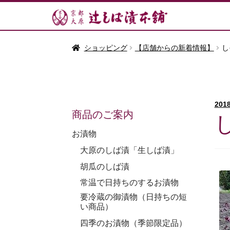
ショッピング
【店舗からの新着情報】
し
201
商品のご案内
お漬物
大原のしば漬「生しば漬」
胡瓜のしば漬
常温で日持ちのするお漬物
要冷蔵の御漬物（日持ちの短
い商品）
四季のお漬物（季節限定品）