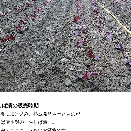
しば漬の販売時期
年夏に漬け込み、熟成発酵させたものが
しば漬本舗の「生しば漬」。
本中でここにしかないお漬物です。