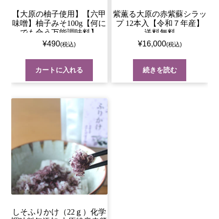
【大原の柚子使用】【六甲
紫薫る大原の赤紫蘇シラッ
味噌】柚子みそ100g【何に
プ 12本入【令和７年産】
でも合う万能調味料】
送料無料
¥
490
¥
16,000
カートに入れる
続きを読む
しそふりかけ（22ｇ）化学