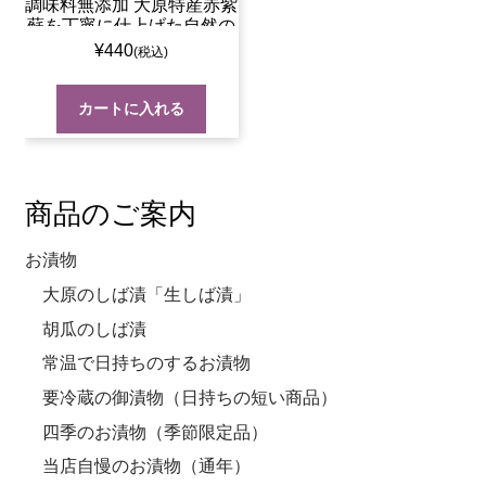
調味料無添加 大原特産赤紫
蘇を丁寧に仕上げた自然の
味
¥
440
カートに入れる
商品のご案内
お漬物
大原のしば漬「生しば漬」
胡瓜のしば漬
常温で日持ちのするお漬物
要冷蔵の御漬物（日持ちの短い商品）
四季のお漬物（季節限定品）
当店自慢のお漬物（通年）