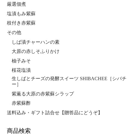
厳選佃煮
塩漬もみ紫蘇
枝付き赤紫蘇
その他
しば漬チャーハンの素
大原の赤しそふりかけ
柚子みそ
桜花塩漬
生しばとチーズの発酵スイーツ SHIBACHEE［シバチ
ー］
紫薫る大原の赤紫蘇シラップ
赤紫蘇酢
送料込み・ギフト詰合せ【贈答品にどうぞ】
商品検索