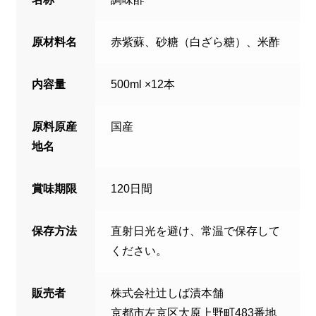
原材料名
赤紫蘇、砂糖（白ざら糖）、米酢
内容量
500ml ×12本
原料原産
国産
地名
賞味期限
120日間
保存方法
直射日光を避け、常温で保存して
ください。
販売者
株式会社辻しば漬本舗
京都市左京区大原上野町483番地