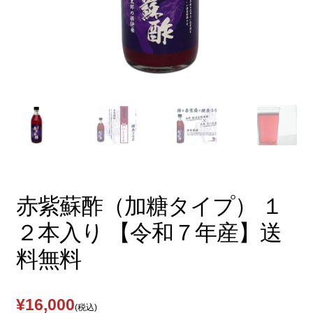
赤紫蘇酢（加糖タイプ） １
２本入り 【令和７年産】送
料無料
¥
16,000