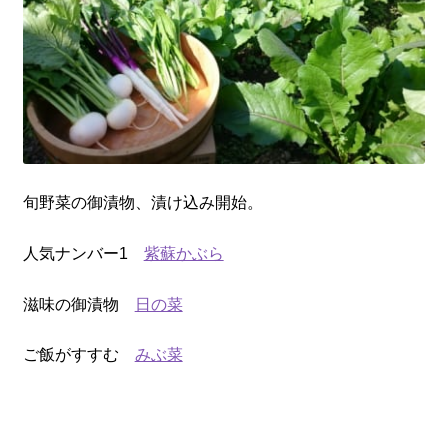
旬野菜の御漬物、漬け込み開始。
人気ナンバー1
紫蘇かぶら
滋味の御漬物
日の菜
ご飯がすすむ
みぶ菜