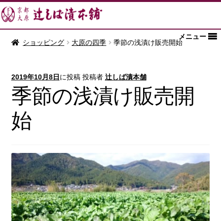
メニュー
ショッピング
大原の四季
季節の浅漬け販売開始
2019年10月8日
に投稿
投稿者
辻しば漬本舗
季節の浅漬け販売開
始