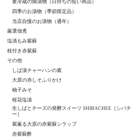
要冷蔵の御漬物（日持ちの短い商品）
四季のお漬物（季節限定品）
当店自慢のお漬物（通年）
厳選佃煮
塩漬もみ紫蘇
枝付き赤紫蘇
その他
しば漬チャーハンの素
大原の赤しそふりかけ
柚子みそ
桜花塩漬
生しばとチーズの発酵スイーツ SHIBACHEE［シバチ
ー］
紫薫る大原の赤紫蘇シラップ
赤紫蘇酢