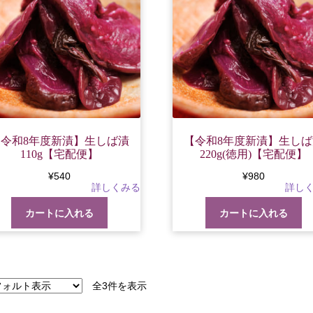
【令和8年度新漬】生しば漬
【令和8年度新漬】生しば
110g【宅配便】
220g(徳用)【宅配便】
¥
540
¥
980
カートに入れる
カートに入れる
全3件を表示