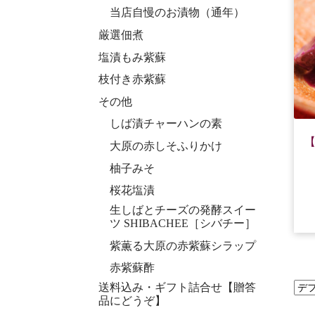
当店自慢のお漬物（通年）
厳選佃煮
塩漬もみ紫蘇
枝付き赤紫蘇
その他
しば漬チャーハンの素
大原の赤しそふりかけ
柚子みそ
桜花塩漬
生しばとチーズの発酵スイー
ツ SHIBACHEE［シバチー］
紫薫る大原の赤紫蘇シラップ
赤紫蘇酢
送料込み・ギフト詰合せ【贈答
品にどうぞ】