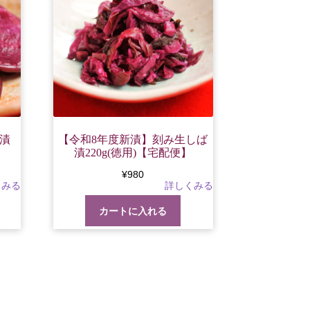
漬
【令和8年度新漬】刻み生しば
漬220g(徳用)【宅配便】
¥
980
カートに入れる